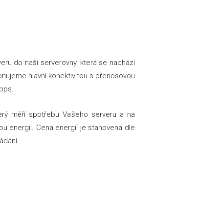
ru do naší serverovny, která se nachází
onujeme hlavní konektivitou s přenosovou
Gbps.
terý měří spotřebu Vašeho serveru a na
 energii. Cena energií je stanovena dle
ádání.