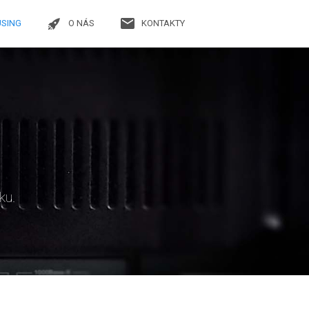
SING
O NÁS
KONTAKTY
ku.