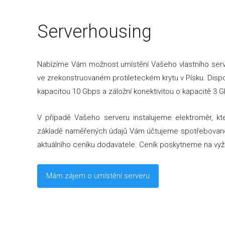
Serverhousing
Nabízíme Vám možnost umístění Vašeho vlastního serve
ve zrekonstruovaném protileteckém krytu v Písku. Disp
kapacitou 10 Gbps a záložní konektivitou o kapacitě 3 
V případě Vašeho serveru instalujeme elektroměr, k
základě naměřených údajů Vám účtujeme spotřebovanou
aktuálního ceníku dodavatele. Ceník poskytneme na vyž
Mám zájem o umístění serveru