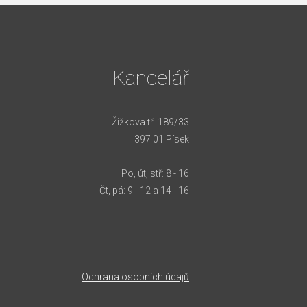
Kancelář
Žižkova tř. 189/33
397 01 Písek
Po, út, stř: 8 - 16
Čt, pá: 9 - 12 a 14 - 16
Ochrana osobních údajů