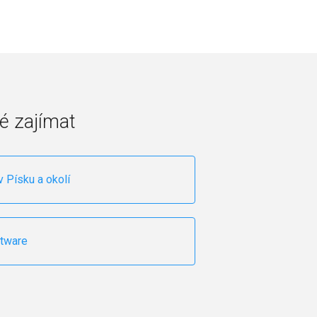
é zajímat
v Písku a okolí
ftware